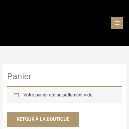
Aller
au
contenu
Panier
Votre panier est actuellement vide.
RETOUR À LA BOUTIQUE